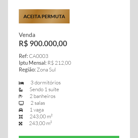
ACEITA PERMUTA
Venda
R$ 900.000,00
Ref:
CA0003
Iptu Mensal:
R$ 212,00
Região:
Zona Sul
3 dormitórios
Sendo 1 suíte
2 banheiros
2 salas
1 vaga
243,00 m²
243,00 m²