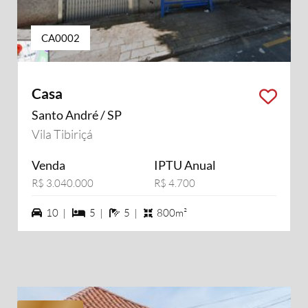
CA0002
Casa
Santo André / SP
Vila Tibiriçá
Venda
IPTU Anual
R$ 3.040.000
R$ 4.700
10 vagas na garagem
5 dormiórios
5 banheiros
10 |
5 |
5 |
800m²