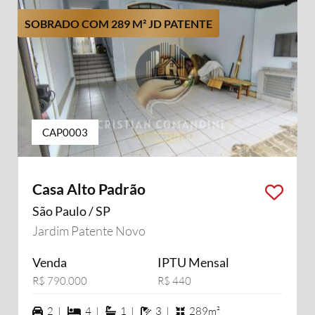
SOBRADO COM 289 M² JD PATENTE
CAP0003
Casa Alto Padrão
São Paulo / SP
Jardim Patente Novo
Venda
IPTU Mensal
R$ 790.000
R$ 440
2 vagas na garagem
4 dormiórios
1 suítes
3 banheiros
2 |
4 |
1 |
3 |
289m²