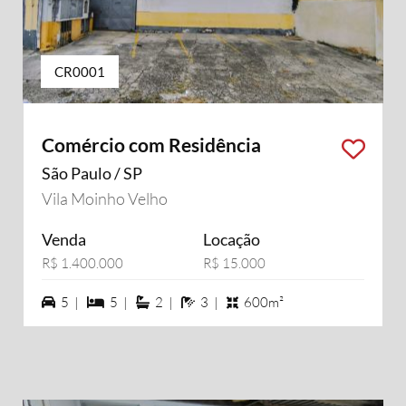
CR0001
Comércio com Residência
São Paulo / SP
Vila Moinho Velho
Venda
Locação
R$ 1.400.000
R$ 15.000
5 vagas na garagem
5 dormiórios
2 suítes
3 banheiros
5 |
5 |
2 |
3 |
600m²