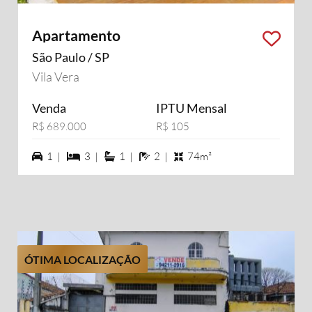
Apartamento
São Paulo / SP
Vila Vera
Venda
IPTU Mensal
R$ 689.000
R$ 105
1 vagas na garagem
3 dormiórios
1 suítes
2 banheiros
1 |
3 |
1 |
2 |
74m²
ÓTIMA LOCALIZAÇÃO