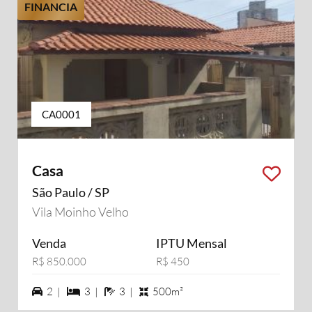
FINANCIA
CA0001
Casa
São Paulo / SP
Vila Moinho Velho
Venda
IPTU Mensal
R$ 850.000
R$ 450
2 vagas na garagem
3 dormiórios
3 banheiros
2 |
3 |
3 |
500m²