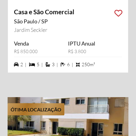
Casa e São Comercial
São Paulo / SP
Jardim Seckler
Venda
IPTU Anual
R$ 850.000
R$ 3.800
2 vagas na garagem
5 dormiórios
3 suítes
6 banheiros
2 |
5 |
3 |
6 |
250m²
ÓTIMA LOCALIZAÇÃO