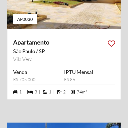
AP0030
Apartamento
São Paulo / SP
Vila Vera
Venda
IPTU Mensal
R$ 705.000
R$ 86
1 vagas na garagem
3 dormiórios
1 suítes
2 banheiros
1 |
3 |
1 |
2 |
74m²