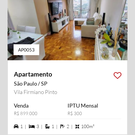
AP0053
Apartamento
São Paulo / SP
Vila Firmiano Pinto
Venda
IPTU Mensal
R$ 899.000
R$ 300
1 vagas na garagem
3 dormiórios
1 suítes
2 banheiros
1 |
3 |
1 |
2 |
100m²