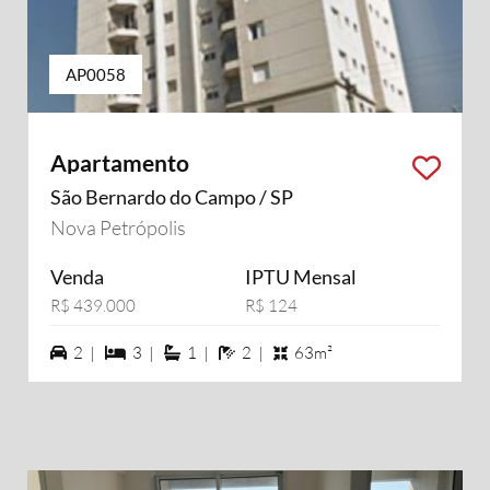
AP0058
Apartamento
São Bernardo do Campo / SP
Nova Petrópolis
Venda
IPTU Mensal
R$ 439.000
R$ 124
2 vagas na garagem
3 dormiórios
1 suítes
2 banheiros
2 |
3 |
1 |
2 |
63m²