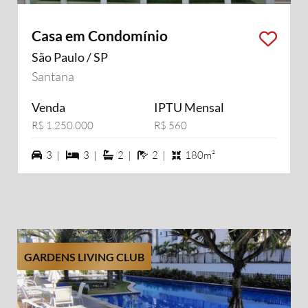
Casa em Condomínio
São Paulo / SP
Santana
Venda
IPTU Mensal
R$ 1.250.000
R$ 560
3 vagas na garagem
3 dormiórios
2 suítes
2 banheiros
3 |
3 |
2 |
2 |
180m²
GARDENS LIVING CLUB