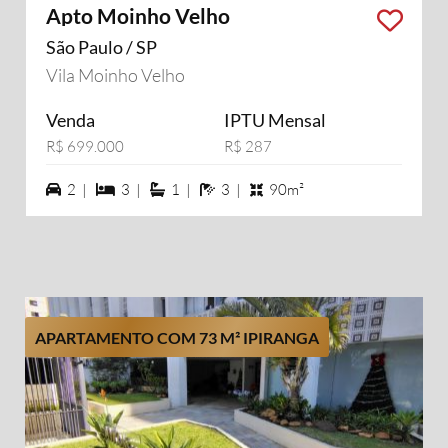
Apto Moinho Velho
São Paulo / SP
Vila Moinho Velho
Venda
IPTU Mensal
R$ 699.000
R$ 287
2 vagas na garagem
3 dormiórios
1 suítes
3 banheiros
2 |
3 |
1 |
3 |
90m²
APARTAMENTO COM 73 M² IPIRANGA