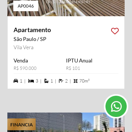
AP0046
Apartamento
São Paulo / SP
Vila Vera
Venda
IPTU Anual
R$ 590.000
R$ 101
1 vagas na garagem
3 dormiórios
1 suítes
2 banheiros
1 |
3 |
1 |
2 |
70m²
FINANCIA