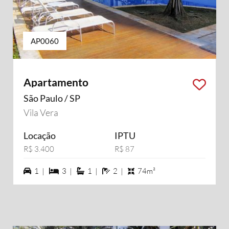
AP0060
Apartamento
São Paulo / SP
Vila Vera
Locação
IPTU
R$ 3.400
R$ 87
1 vagas na garagem
3 dormiórios
1 suítes
2 banheiros
1 |
3 |
1 |
2 |
74m²