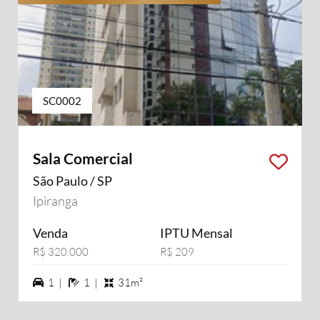
SC0002
Sala Comercial
São Paulo / SP
Ipiranga
Venda
IPTU Mensal
R$ 320.000
R$ 209
1 vagas na garagem
1 banheiros
1 |
1 |
31m²