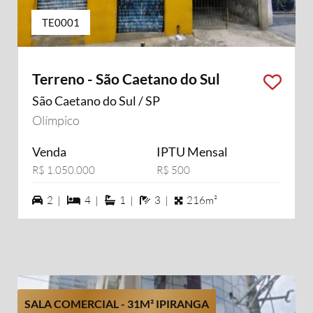
TE0001
Terreno - São Caetano do Sul
São Caetano do Sul / SP
Olímpico
Venda
IPTU Mensal
R$ 1.050.000
R$ 500
2 vagas na garagem
4 dormiórios
1 suítes
3 banheiros
2 |
4 |
1 |
3 |
216m²
SALA COMERCIAL - 31M² IPIRANGA