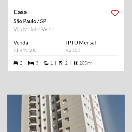
Casa
São Paulo / SP
Vila Moinho Velho
Venda
IPTU Mensal
R$ 849.000
R$ 152
2 vagas na garagem
3 dormiórios
1 suítes
2 banheiros
2 |
3 |
1 |
2 |
200m²