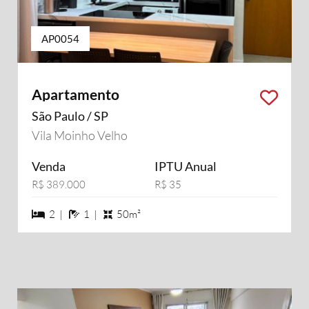
AP0054
Apartamento
São Paulo / SP
Vila Moinho Velho
Venda
IPTU Anual
R$ 389.000
R$ 35
2 dormiórios
1 banheiros
2 |
1 |
50m²