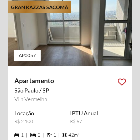
GRAN KAZZAS SACOMÃ
AP0057
Apartamento
São Paulo / SP
Vila Vermelha
Locação
IPTU Anual
R$ 2.100
R$ 67
1 vagas na garagem
2 dormiórios
1 banheiros
1 |
2 |
1 |
42m²