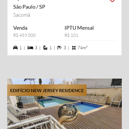
São Paulo / SP
Sacomã
Venda
IPTU Mensal
R$ 459.000
R$ 101
1 vagas na garagem
3 dormiórios
1 suítes
3 banheiros
1 |
3 |
1 |
3 |
74m²
EDIFÍCIO NEW JERSEY RESIDENCE