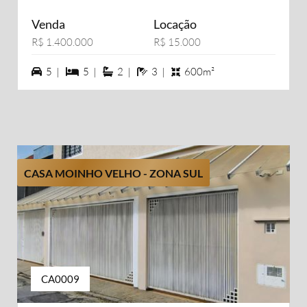
Venda
Locação
R$ 1.400.000
R$ 15.000
5 vagas na garagem
5 dormiórios
2 suítes
3 banheiros
5 |
5 |
2 |
3 |
600m²
CASA MOINHO VELHO - ZONA SUL
CA0009