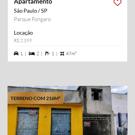
Apartamento
São Paulo / SP
Parque Fongaro
Locação
R$ 2.399
1 vagas na garagem
2 dormiórios
1 banheiros
1 |
2 |
1 |
47m²
TERRENO COM 216M²