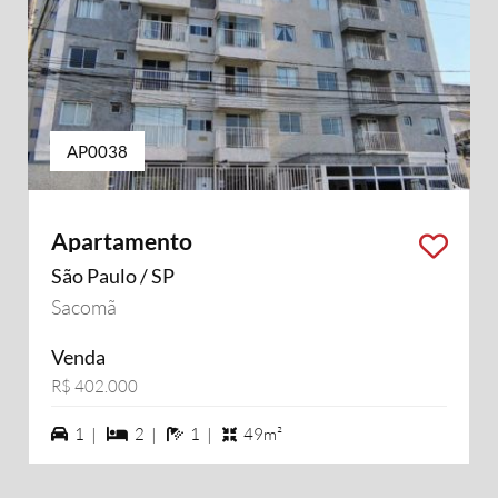
AP0038
Apartamento
São Paulo / SP
Sacomã
Venda
R$ 402.000
1 vagas na garagem
2 dormiórios
1 banheiros
1 |
2 |
1 |
49m²