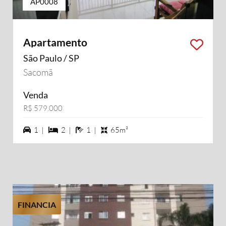
AP0008
Apartamento
São Paulo / SP
Sacomã
Venda
R$ 579.000
1 vagas na garagem
2 dormiórios
1 banheiros
1 |
2 |
1 |
65m²
FINANCIA