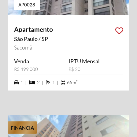
AP0028
Apartamento
São Paulo / SP
Sacomã
Venda
IPTU Mensal
R$ 499.000
R$ 20
1 vagas na garagem
2 dormiórios
1 banheiros
1 |
2 |
1 |
65m²
FINANCIA