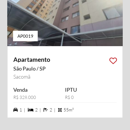
AP0019
Apartamento
São Paulo / SP
Sacomã
Venda
IPTU
R$ 328.000
R$ 0
1 vagas na garagem
2 dormiórios
2 banheiros
1 |
2 |
2 |
55m²