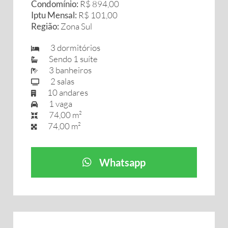
Condomínio:
R$ 894,00
Iptu Mensal:
R$ 101,00
Região:
Zona Sul
3 dormitórios
Sendo 1 suíte
3 banheiros
2 salas
10 andares
1 vaga
74,00 m²
74,00 m²
Whatsapp