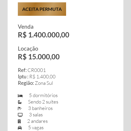
ACEITA PERMUTA
Venda
R$ 1.400.000,00
Locação
R$ 15.000,00
Ref:
CR0001
Iptu :
R$ 1.400,00
Região:
Zona Sul
5 dormitórios
Sendo 2 suítes
3 banheiros
3 salas
2 andares
5 vagas