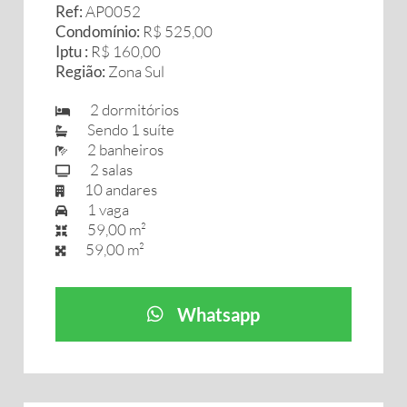
Ref:
AP0052
Condomínio:
R$ 525,00
Iptu :
R$ 160,00
Região:
Zona Sul
2 dormitórios
Sendo 1 suíte
2 banheiros
2 salas
10 andares
1 vaga
59,00 m²
59,00 m²
Whatsapp